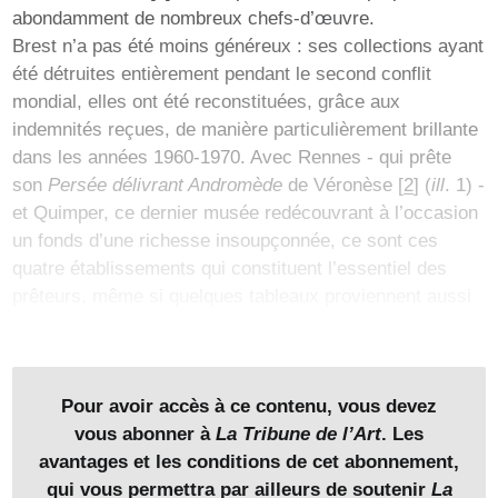
abondamment de nombreux chefs-d’œuvre.
Brest n’a pas été moins généreux : ses collections ayant
été détruites entièrement pendant le second conflit
mondial, elles ont été reconstituées, grâce aux
indemnités reçues, de manière particulièrement brillante
dans les années 1960-1970. Avec Rennes - qui prête
son
Persée délivrant Andromède
de Véronèse
[
2
]
(
ill
. 1) -
et Quimper, ce dernier musée redécouvrant à l’occasion
un fonds d’une richesse insoupçonnée, ce sont ces
quatre établissements qui constituent l’essentiel des
prêteurs, même si quelques tableaux proviennent aussi
de Dinan, Morlaix et Vannes.
Pour avoir accès à ce contenu, vous devez
vous abonner à
La Tribune de l’Art
. Les
1. Paolo Caliari, dit Véronèse (1528-1588)
avantages et les conditions de cet abonnement,
Persée délivrant Andromède
qui vous permettra par ailleurs de soutenir
La