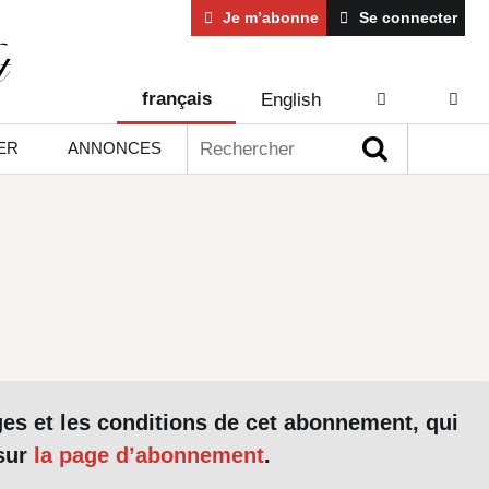
Je m’abonne
Se connecter
français
English
AIDE
CONT
Rechercher :
ER
ANNONCES
ges et les conditions de cet abonnement, qui
 sur
la page d’abonnement
.